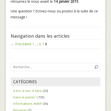
retournez-le nous avant le
14 janvier 2015
.
Une question ? Ecrivez-nous ou postez à la suite de ce
message !
Navigation dans les articles
← Précédent
1
…
6
7
8
CATÉGORIES
A lire, à voir, à faire
(20)
Dans le panier !
(105)
Informations AMAP
(36)
Nouveau
(2)