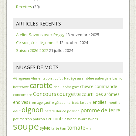
Recettes
(30)
ARTICLES RÉCENTS
Atelier Savons avec Peggy
13 novembre 2025
Ce soir, c’est légumes !!
12 octobre 2024
Saison 2026-2027
21 juillet 2024
NUAGES DE MOTS
AG
agneau
Alimentation ; Loïc ; Nadège
assemblée
aubergine
basilic
carotte
chèvre
commande
betterave
chou
châtaignes
Concours
courgette
courtil des arômes
concombre
endives
lentilles
fromage
gaufre
gâteau
haricots
lardon
menthe
oignon
pomme de terre
oeuf
patate douce
poivron
rencontre
potimarron
potiron
salade
savart
savons
soupe
tomate
sylvie
tarte
tian
vin