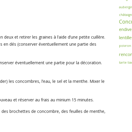
aubergi
châtaign
Conc
endive
deux et retirer les graines à l’aide d’une petite cuillère.
lentille
s en dés (conserver éventuellement une partie des
poivron
rencon
 conserver éventuellement une partie pour la décoration.
tarte
tia
der) les concombres, l’eau, le sel et la menthe. Mixer le
ouveau et réserver au frais au minium 15 minutes.
ec des brochettes de concombre, des feuilles de menthe,