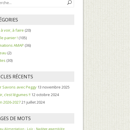
ÉGORIES
, à voir, à faire
(20)
le panier !
(105)
rmations AMAP
(36)
eau
(2)
tes
(30)
ICLES RÉCENTS
er Savons avec Peggy
13 novembre 2025
r, c’est légumes !!
12 octobre 2024
n 2026-2027
21 juillet 2024
GES DE MOTS
au
Alimentation ; Loïc ; Nadège
assemblée