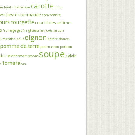
carotte
ne
basilic
betterave
chou
chèvre
commande
es
concombre
ours
courgette
courtil des arômes
s
fromage
gaufre
gâteau
haricots
lardon
oignon
s
menthe
oeuf
patate douce
pomme de terre
potimarron
potiron
soupe
tre
sylvie
salade
savart
savons
tomate
n
vin