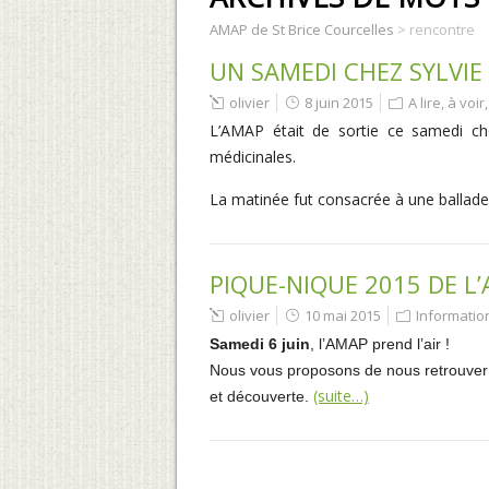
AMAP de St Brice Courcelles
>
rencontre
UN SAMEDI CHEZ SYLVIE
olivier
8 juin 2015
A lire, à voir
L’AMAP était de sortie ce samedi che
médicinales.
La matinée fut consacrée à une ballade 
PIQUE-NIQUE 2015 DE L
olivier
10 mai 2015
Informati
Samedi 6 juin
, l’AMAP prend l’air !
Nous vous proposons de nous retrouver s
(suite…)
et découverte.