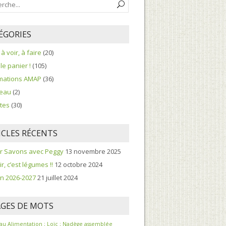
ÉGORIES
, à voir, à faire
(20)
le panier !
(105)
rmations AMAP
(36)
eau
(2)
tes
(30)
ICLES RÉCENTS
er Savons avec Peggy
13 novembre 2025
r, c’est légumes !!
12 octobre 2024
n 2026-2027
21 juillet 2024
GES DE MOTS
au
Alimentation ; Loïc ; Nadège
assemblée