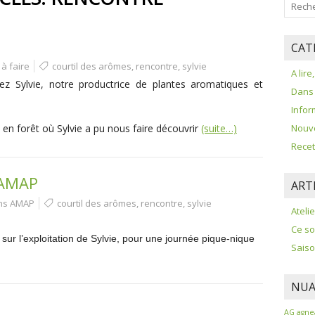
CAT
, à faire
courtil des arômes
,
rencontre
,
sylvie
A lire
z Sylvie, notre productrice de plantes aromatiques et
Dans 
Info
en forêt où Sylvie a pu nous faire découvrir
(suite…)
Nouv
Recet
’AMAP
ART
ons AMAP
courtil des arômes
,
rencontre
,
sylvie
Ateli
Ce soi
ur l’exploitation de Sylvie, pour une journée pique-nique
Saiso
NUA
AG
agne