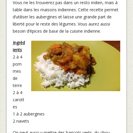
Vous ne les trouverez pas dans un resto indien, mais à
table dans les maisons indiennes. Cette recette permet
d’utiliser les aubergines et laisse une grande part de
liberté pour le reste des légumes. Vous aurez aussi
besoin d’épices de base de la cuisine indienne.
Ingréd
ients
2 à 4
pom
mes
de
terre
2 à 4
carott
es
1 à 2 aubergines
2 navets
On peut aussi y mettre des haricots verts, du chou