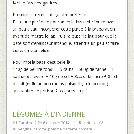
Moi je fais des gaufres.
Prendre sa recette de gaufre préférée.
Faire une purée de potiron en la laissant réduire avec
un peu d’eau. Incorporer cette purée à la préparation
avant de mettre le lait. Puis rajouter le lait pour que la
pâte soit d’épaisseur attendue. attendre un peu et faire
cuire. un vrai délice.
Pour moi la base c’est celle-là :
140g de beurre fondu + 5 œufs + 500g de farine + 1
sachet de levure + 10g de sel + 3c.à.s de sucre + 80 cl
de lait (enfin un peu moins puisqu’il y a le potiron).
la quantité de potiron ? toujours au pif…
LÉGUMES À L’INDIENNE
Caroline
6 octobre 2014
Recettes
aubergine
,
carotte
,
pomme de terre
,
tomate